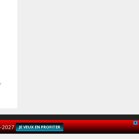
r
X
neratePress
6-2027
JE VEUX EN PROFITER