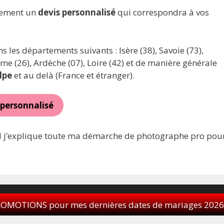
dement un
devis personnalisé
qui correspondra à vos
les départements suivants : Isère (38), Savoie (73),
ôme (26), Ardèche (07), Loire (42) et de manière générale
lpe
et au delà (France et étranger).
 personnalisé
 j’explique toute ma démarche de photographe pro pou
id Greffe Photographe de mariage Grenoble
• Construit avec
Ge
 PROMOTIONS pour mes dernières dates de mariages 202