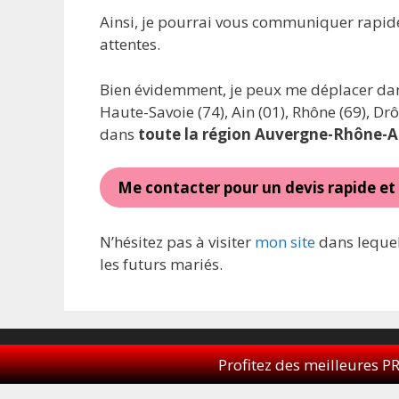
Ainsi, je pourrai vous communiquer rapi
attentes.
Bien évidemment, je peux me déplacer dans 
Haute-Savoie (74), Ain (01), Rhône (69), Dr
dans
toute la région Auvergne-Rhône-A
Me contacter pour un devis rapide et
N’hésitez pas à visiter
mon site
dans lequel
les futurs mariés.
© 2026 Dav
Profitez des meilleures